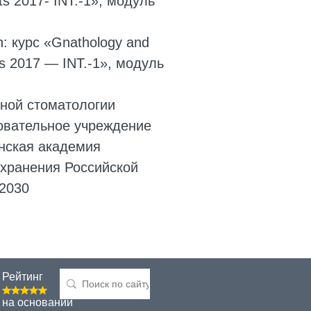
ists 2017- INT.-1», модуль
on: курс «Gnathology and
ists 2017 — INT.-1», модуль
ной стоматологии
овательное учреждение
нская академия
хранения Российской
.2030
Рейтинг
на основании