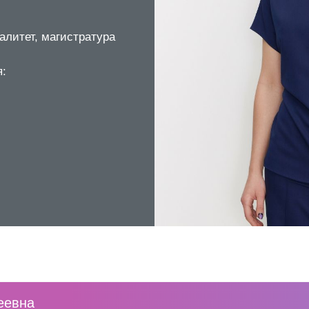
алитет, магистратура
я:
еевна