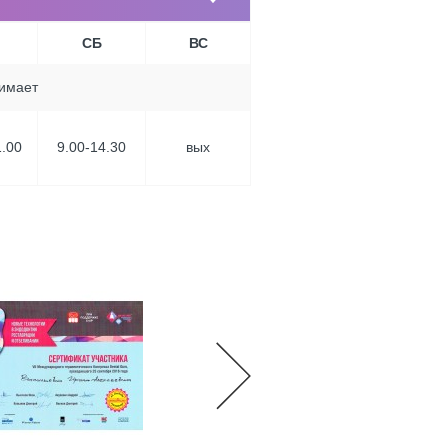
СБ
ВС
нимает
1.00
9.00-14.30
вых