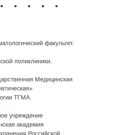
атологический факультет.
ской поликлиники.
дарственная Медицинская
евтическая»
логии ТГМА.
ное учреждение
нская академия
хранения Российской