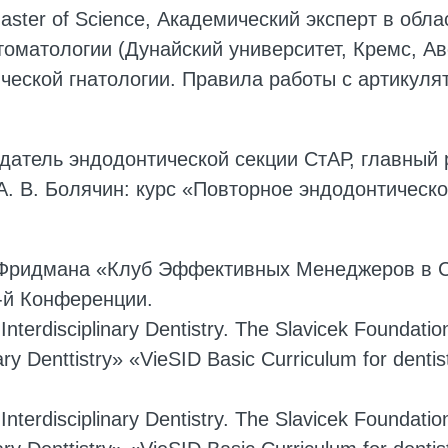
Master of Science, Академический эксперт в обла
оматологии (Дунайский университет, Кремс, Авс
еской гнатологии. Правила работы с артикуля
едатель эндодонтической секции СтАР, главный 
. В. Болячин: курс «Повторное эндодонтическо
Фридмана «Клуб Эффективных Менеджеров в С
-й Конференции.
nterdisciplinary Dentistry. The Slavicek Foundati
inary Denttistry» «VieSID Basic Curriculum for dent
nterdisciplinary Dentistry. The Slavicek Foundati