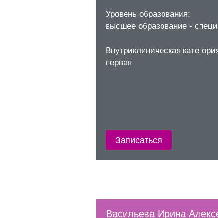
Уровень образования:
высшее образование - специ
Внутриклиническая категори
первая
Записаться
Васильева Ирина Алекс