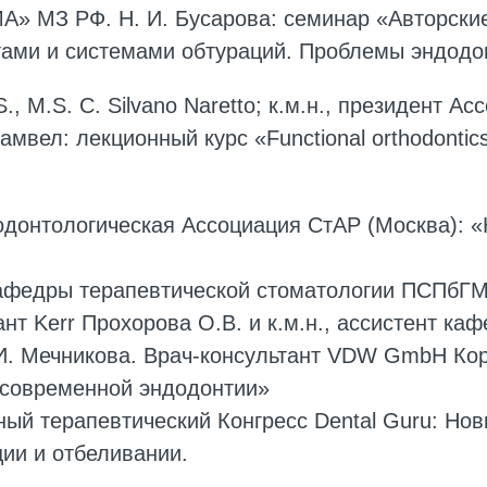
» МЗ РФ. Н. И. Бусарова: семинар «Авторски
тами и системами обтураций. Проблемы эндодо
S., M.S. C. Silvano Naretto; к.м.н., президент 
мвел: лекционный курс «Functional orthodonti
донтологическая Ассоциация СтАР (Москва): «
кафедры терапевтической стоматологии ПСПбГМУ
нт Kerr Прохорова О.В. и к.м.н., ассистент к
И. Мечникова. Врач-консультант VDW GmbH Ко
 современной эндодонтии»
ый терапевтический Конгресс Dental Guru: Нов
ции и отбеливании.