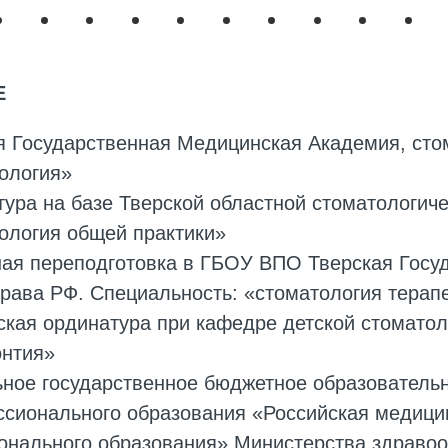
Е
 Государственная Медицинская Академия, стом
ология»
ура на базе Тверской областной стоматологиче
ология общей практики»
ая переподготовка в ГБОУ ВПО Тверская Госу
ава РФ. Специальность: «стоматология терап
кая ординатура при кафедре детской стомато
онтия»
ьное государственное бюджетное образователь
ссионального образования «Российская медици
онального образования» Министерства здравоо