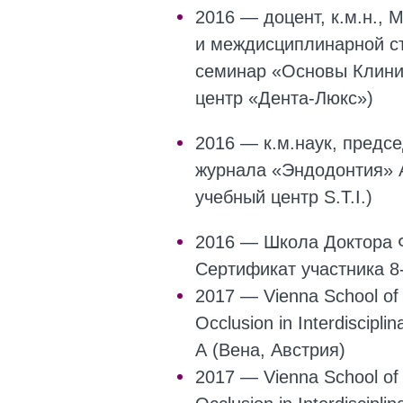
2016 — доцент, к.м.н., 
и междисциплинарной ст
семинар «Основы Клинич
центр «Дента-Люкс»)
2016 — к.м.наук, предс
журнала «Эндодонтия» А
учебный центр S.T.I.)
2016 — Школа Доктора 
Сертификат участника 8
2017 — Vienna School of I
Occlusion in Interdiscipl
А (Вена, Австрия)
2017 — Vienna School of I