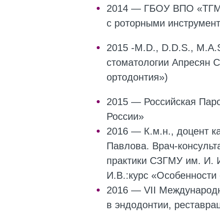
2014 — ГБОУ ВПО «ТГМА
с роторными инструмен
2015 -M.D., D.D.S., M.A.
стоматологии Апресян Са
ортодонтия»)
2015 — Российская Паро
России»
2016 — К.м.н., доцент 
Павлова. Врач-консульта
практики СЗГМУ им. И. 
И.В.:курс «Особенности
2016 — VII Международн
в эндодонтии, реставра