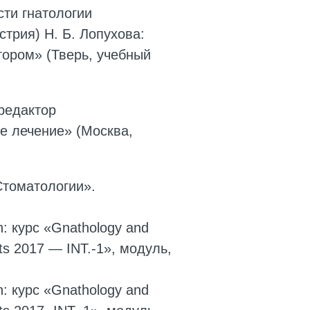
сти гнатологии
трия) Н. Б. Лопухова:
тором» (Тверь, учебный
редактор
е лечение» (Москва,
томатологии».
on: курс «Gnathology and
ists 2017 — INT.-1», модуль,
on: курс «Gnathology and