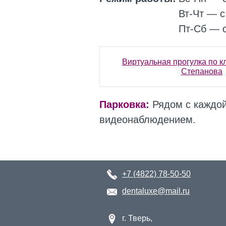
Вт-Чт
— с 
Пт-Сб
— с
Виртуальная прогулка по кл
Степанова
Парковка:
Рядом с каждой
видеонаблюдением.
+7 (4822) 78-50-50
dentaluxe@mail.ru
г. Тверь,