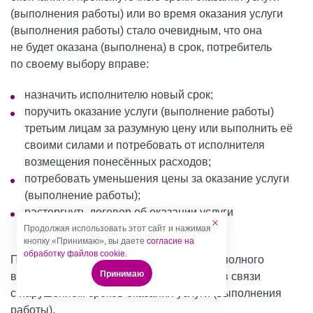
(выполнения работы) или во время оказания услуги
(выполнения работы) стало очевидным, что она
не будет оказана (выполнена) в срок, потребитель
по своему выбору вправе:
назначить исполнителю новый срок;
поручить оказание услуги (выполнение работы)
третьим лицам за разумную цену или выполнить её
своими силами и потребовать от исполнителя
возмещения понесённых расходов;
потребовать уменьшения цены за оказание услуги
(выполнение работы);
расторгнуть договор об оказании услуги
(выполнении работы).
Продолжая использовать этот сайт и нажимая
кнопку «Принимаю», вы даете
согласие на
обработку файлов cookie
.
Потребитель вправе потребовать также полного
Принимаю
возмещения убытков, причинённых ему в связи
с нарушением сроков оказания услуги (выполнения
работы).