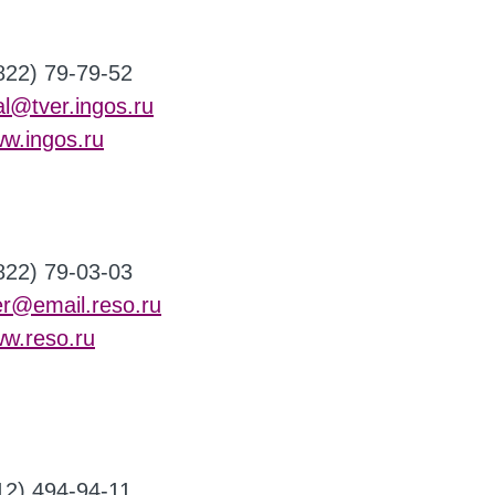
822) 79-79-52
lial@tver.ingos.ru
w.ingos.ru
822) 79-03-03
er@email.reso.ru
w.reso.ru
12) 494-94-11