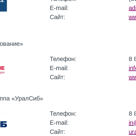
E-mail:
ad
Сайт:
ww
ование»
Телефон:
8 
E-mail:
in
Сайт:
ww
уппа «УралСиб»
Телефон:
8 
E-mail:
in
Сайт:
ur