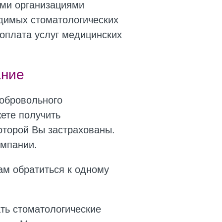
ими организациями
одимых стоматологических
 оплата услуг медицинских
ание
добровольного
ете получить
которой Вы застрахованы.
омпании.
ам обратиться к одному
ать стоматологические