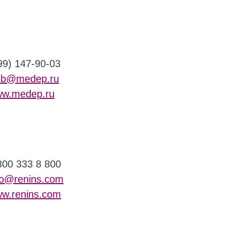
99) 147-90-03
b@medep.ru
w.medep.ru
800 333 8 800
fo@renins.com
w.renins.com