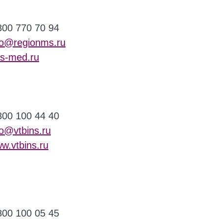
800 770 70 94
fo@regionms.ru
s-med.ru
800 100 44 40
fo@vtbins.ru
w.vtbins.ru
800 100 05 45