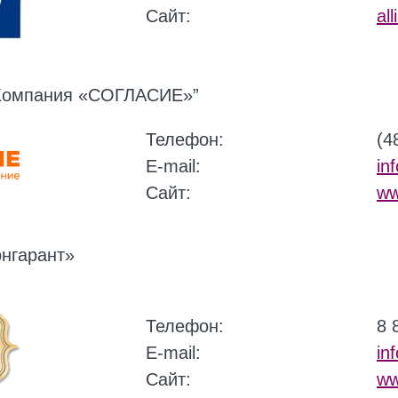
Сайт:
all
Компания «СОГЛАСИЕ»”
Телефон:
(4
E-mail:
in
Сайт:
ww
нгарант»
Телефон:
8 
E-mail:
in
Сайт:
ww