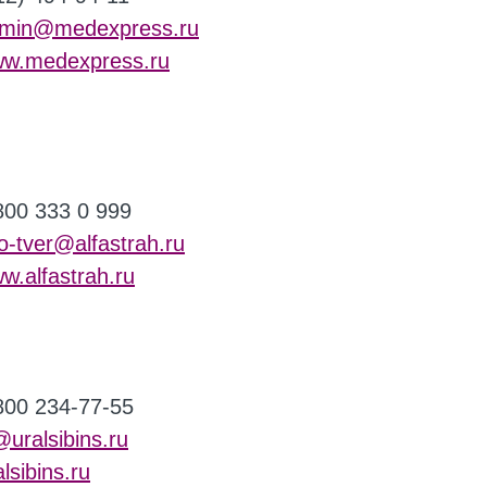
min@medexpress.ru
w.medexpress.ru
800 333 0 999
fo-tver@alfastrah.ru
w.alfastrah.ru
800 234-77-55
@uralsibins.ru
alsibins.ru