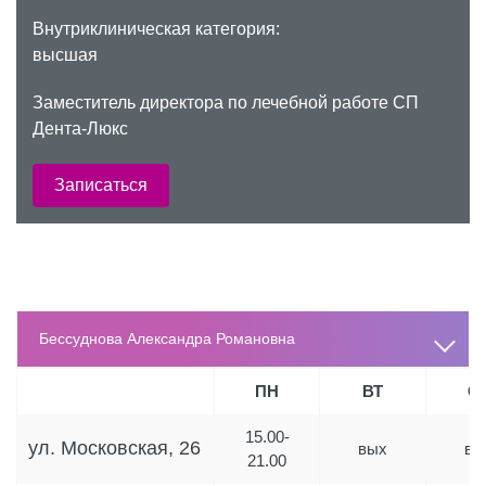
Внутриклиническая категория:
высшая
Заместитель директора по лечебной работе СП
Дента-Люкс
Записаться
Бессуднова Александра Романовна
ПН
ВТ
С
15.00-
ул. Московская, 26
вых
вы
21.00