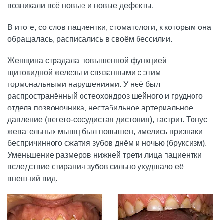
Детская стоматология
возникали всё новые и новые дефекты.
В итоге, со слов пациентки, стоматологи, к которым она
Профессиональная гигиена
обращалась, расписались в своём бессилии.
Эстетическая стоматология
Женщина страдала повышенной функцией
щитовидной железы и связанными с этим
гормональными нарушениями. У неё был
распространённый остеохондроз шейного и грудного
отдела позвоночника, нестабильное артериальное
давление (вегето-сосудистая дистония), гастрит. Тонус
жевательных мышц был повышен, имелись признаки
беспричинного сжатия зубов днём и ночью (бруксизм).
Уменьшение размеров нижней трети лица пациентки
вследствие стирания зубов сильно ухудшало её
внешний вид.