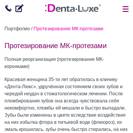
События
Лечение функциональных
Гнатологическая консультация
Лечение пародонтита и пародонтоза
Ортопантомограмма (ОПТГ, панорама)
Компьютерная анестезия
Компьютерное моделирование
Виниры
Детская ортодонтия, пластинки
Лечение зубов у детей
Исследование дёсен с Florida Probe
Домашнее отбеливание зубов
Он-лайн отзывы
Портфолио
/
Протезирование МК-протезами
нарушений
имплантации
Об основателе Дента-Люкс
Функциональная диагностика
Рентгеновский снимок кистей рук
Реставрация зубов
CAD/CAM
Ортодонтия для взрослых
Герметизация фиссур
Профессиональная гигиена
Клиническое отбеливание зубов
Записи в гостевой книге
Протезирование МК-протезами
Лечение дёсен и пародонта
Имплантация
Акции
Исследование на бруксизм
Лечение кариеса
Металлокерамические коронки
Брекеты
Детская ортодонтия (пластинки, брекеты)
Назубные украшения
Видео отзывы
Полная реорганизация (протезирование МК-
Рентгеновское исследование
Мини-импланты
коронками)
Вопрос-Ответ
Аксиография / кондилография
Лечение пульпита
3D сканирование
Лечение флюорозных зубов
Лечение зубов
Костная пластика
Красивая женщина 35-ти лет обратилась в клинику
Расписание
Сплинт-терапия
Лечение периодонтита
Керамические коронки
Микроабразия зубов
«Дента-Люкс», удручённая состоянием своих зубов и
Хирургия
Синус-лифтинг
чередой неудач в стоматологическом лечении. После
Лечение ВНЧС
Лечение зубов под микроскопом
Мостовидные протезы
пломбирования зубов она всегда чувствовала себя
Удаление зубов
Протезирование зубов
некомфортно, пломбы ей мешали и быстро выпадали.
Зубы были изменены в цвете вследствие воздействия
Ортодонтия (исправление прикуса)
на них избытка фтора в питьевой воде (флюороз), их
эмаль крошилась, зубы очень быстро стирались, на них