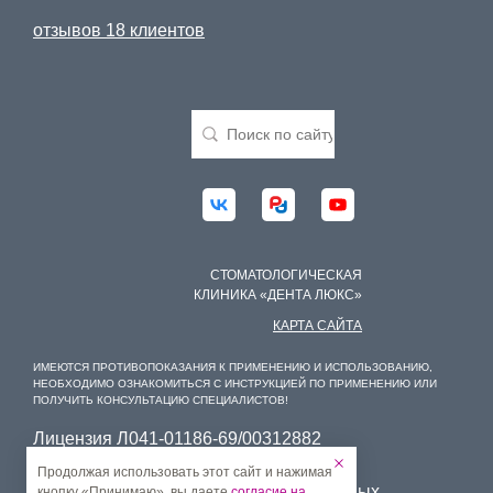
отзывов 18 клиентов
СТОМАТОЛОГИЧЕСКАЯ
КЛИНИКА «ДЕНТА ЛЮКС»
КАРТА САЙТА
ИМЕЮТСЯ ПРОТИВОПОКАЗАНИЯ К ПРИМЕНЕНИЮ И ИСПОЛЬЗОВАНИЮ,
НЕОБХОДИМО ОЗНАКОМИТЬСЯ С ИНСТРУКЦИЕЙ ПО ПРИМЕНЕНИЮ ИЛИ
ПОЛУЧИТЬ КОНСУЛЬТАЦИЮ СПЕЦИАЛИСТОВ!
Лицензия Л041-01186-69/00312882
Лицензия Л041-01186-69/00379935
Продолжая использовать этот сайт и нажимая
Условия обработки персональных данных
кнопку «Принимаю», вы даете
согласие на