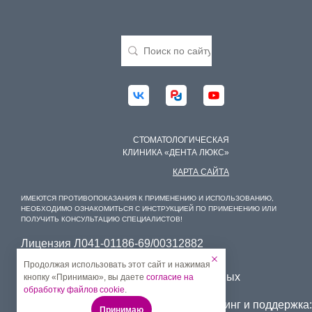
СТОМАТОЛОГИЧЕСКАЯ
КЛИНИКА «ДЕНТА ЛЮКС»
КАРТА САЙТА
ИМЕЮТСЯ ПРОТИВОПОКАЗАНИЯ К ПРИМЕНЕНИЮ И ИСПОЛЬЗОВАНИЮ,
НЕОБХОДИМО ОЗНАКОМИТЬСЯ С ИНСТРУКЦИЕЙ ПО ПРИМЕНЕНИЮ ИЛИ
ПОЛУЧИТЬ КОНСУЛЬТАЦИЮ СПЕЦИАЛИСТОВ!
Лицензия Л041-01186-69/00312882
Лицензия Л041-01186-69/00379935
Продолжая использовать этот сайт и нажимая
Условия обработки персональных данных
кнопку «Принимаю», вы даете
согласие на
обработку файлов cookie
.
Способы оплаты:
Маркетинг и поддержка:
Принимаю