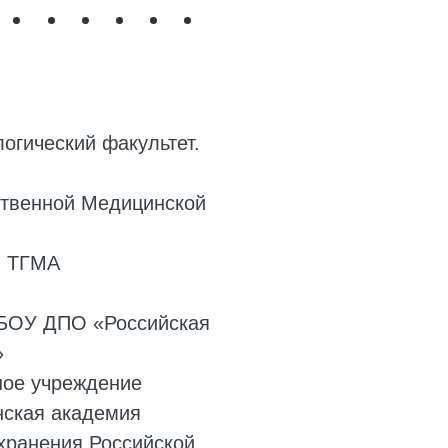
огический факультет.
ственной Медицинской
ы ТГМА
ГБОУ ДПО «Российская
»
ное учреждение
нская академия
хранения Российской