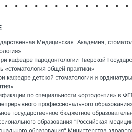
Е
ударственная Медицинская Академия, стоматол
ология»
при кафедре пародонтологии Тверской Государ
ь «стоматология общей практики»
ри кафедре детской стоматологии и ординатур
нтия»
лификации по специальности «ортодонтия» в Ф
непрерывного профессионального образования
ьное государственное бюджетное образователь
ссионального образования "Российская медици
онального образования" Министерства здравоо