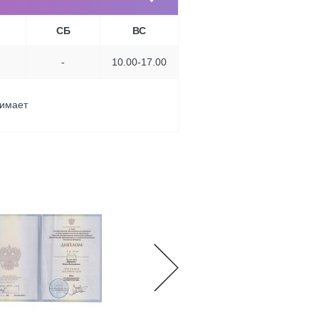
СБ
ВС
-
10.00-17.00
нимает