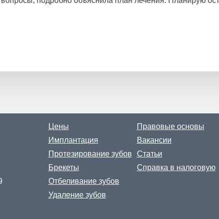
 вопросы, подробно объяснила план лечения. Планирую ос
Цены
Правовые основы
Имплантация
Вакансии
Протезирование зубов
Статьи
Брекеты
Справка в налоговую
9
Отбеливание зубов
Удаление зубов