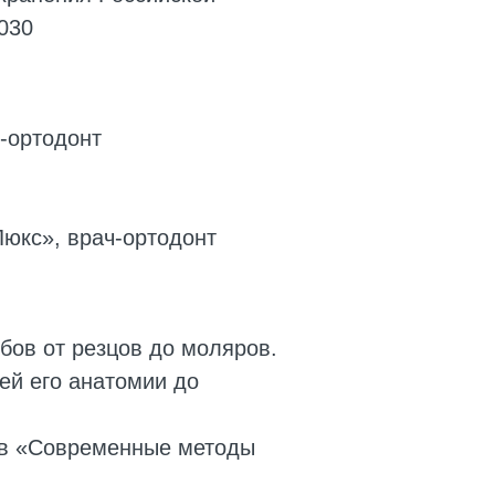
030
ч-ортодонт
юкс», врач-ортодонт
бов от резцов до моляров.
тей его анатомии до
ров «Современные методы