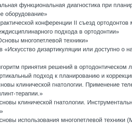
альная функциональная диагностика при плани
ое оборудование»
практической конференции II съезд ортодонтов
еждисциплинарного подхода в ортодонтии»
Основы многопетлевой техники»
в «Искусство дизартикуляции или доступно о н
лгоритм принятия решений в ортодонтическом 
ертикальный подход к планированию и коррекц
сновы клинической гнатологии. Применение тел
плинт-терапии.»
Основы клинической гнатологии. Инструменталь
»
Основы использования многопетлевой техники 