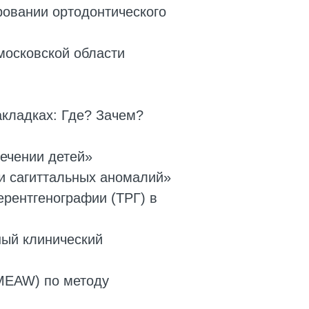
ровании ортодонтического
 московской области
акладках: Где? Зачем?
лечении детей»
ии сагиттальных аномалий»
ерентгенографии (ТРГ) в
ный клинический
(MEAW) по методу