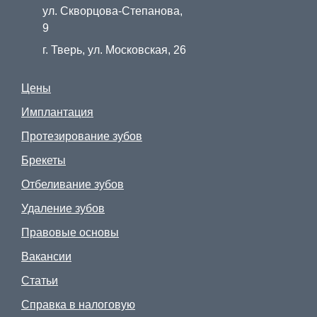
Записаться на курс
ул. Скворцова-Степанова,
9
г. Тверь, ул. Московская, 26
Цены
Имплантация
Протезирование зубов
Брекеты
Отбеливание зубов
Удаление зубов
Правовые основы
Вакансии
Статьи
Я даю согласие на обработку
персональных данных
Справка в налоговую