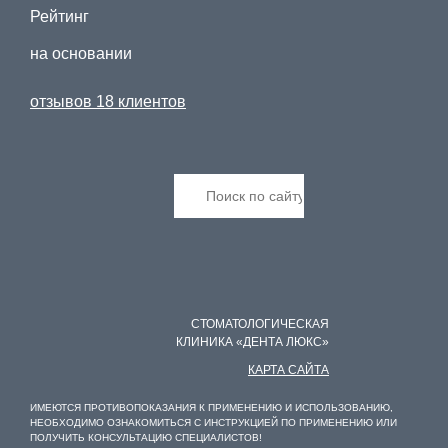
Отправить заявку
Рейтинг
на основании
Алина Мануйлова
заместитель директора учебного центра Дента-Люкс
отзывов 18 клиентов
+7 (900) 013-15-16
+7 (4822) 78-30-30
education-dl@mail.ru
Пожалуйста, при звонке учитывайте разницу во
времени: в Твери Московское время (GMT+03).
СТОМАТОЛОГИЧЕСКАЯ
КЛИНИКА «ДЕНТА ЛЮКС»
КАРТА САЙТА
ИМЕЮТСЯ ПРОТИВОПОКАЗАНИЯ К ПРИМЕНЕНИЮ И ИСПОЛЬЗОВАНИЮ,
НЕОБХОДИМО ОЗНАКОМИТЬСЯ С ИНСТРУКЦИЕЙ ПО ПРИМЕНЕНИЮ ИЛИ
ПОЛУЧИТЬ КОНСУЛЬТАЦИЮ СПЕЦИАЛИСТОВ!