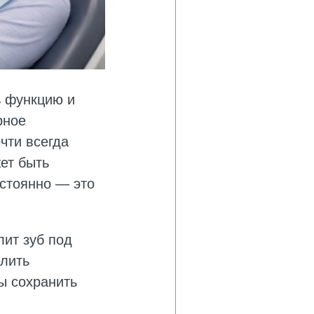
 функцию и
рное
чти всегда
жет быть
остоянно — это
лит зуб под
елить
ы сохранить