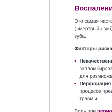
Воспалени
Это самая часта
(«мёртвый» зуб
зуба.
Факторы риска
Некачествен
запломбирова
для размноже
Перфорация 
процессе пре
травмы.
Боль при
перио