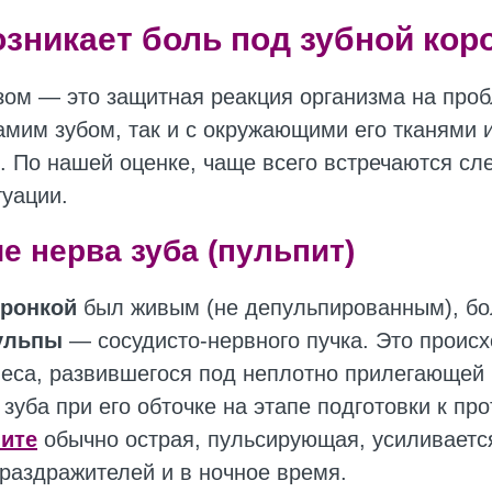
зникает боль под зубной кор
зом — это защитная реакция организма на про
самим зубом, так и с окружающими его тканями 
. По нашей оценке, чаще всего встречаются с
туации.
е нерва зуба (пульпит)
оронкой
был живым (не депульпированным), бо
ульпы
— сосудисто-нервного пучка. Это происх
иеса, развившегося под неплотно прилегающей
 зуба при его обточке на этапе подготовки к пр
ите
обычно острая, пульсирующая, усиливаетс
раздражителей и в ночное время.