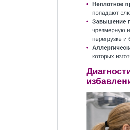
Неплотное п
попадают слю
Завышение п
чрезмерную н
перегрузке и 
Аллергическ
которых изго
Диагности
избавлени