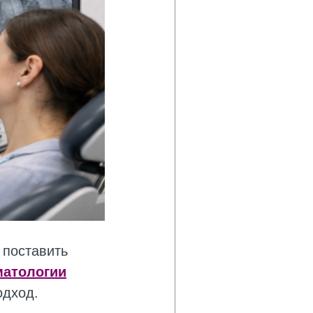
 поставить
матологии
одход.