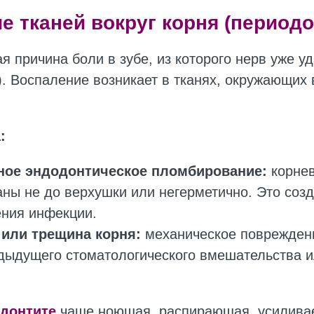
е тканей вокруг корня (периодо
я причина боли в зубе, из которого нерв уже у
). Воспаление возникает в тканях, окружающих
:
ное эндодонтическое пломбирование:
корне
ны не до верхушки или негерметично. Это созд
ния инфекции.
или трещина корня:
механическое повреждени
дыдущего стоматологического вмешательства и
донтите
чаще ноющая, распирающая, усиливае