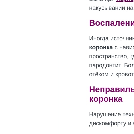
накусывании на
Воспалени
Иногда источни
коронка
с нави
пространство, г
пародонтит. Бо
отёком и кровот
Неправиль
коронка
Нарушение техн
дискомфорту и 