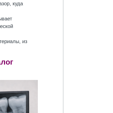
зор, куда
ывает
ческой
териалы, из
алог