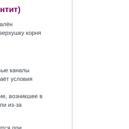
нтит)
далён
 верхушку корня
вые каналы
аёт условия
е, возникшее в
ли из-за
тся при