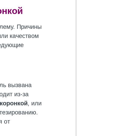
онкой
блему. Причины
или качеством
ледующие
ль вызвана
одит из-за
коронкой
, или
отезированию.
я от