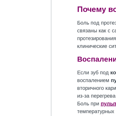
Почему во
Боль под проте
связаны как с 
протезирования
клинические си
Воспалени
Если зуб под
к
воспалением
п
вторичного кар
из-за перегрева
Боль при
пульп
температурных 