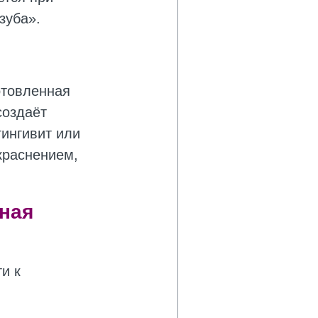
зуба».
отовленная
создаёт
гингивит или
краснением,
ная
и к